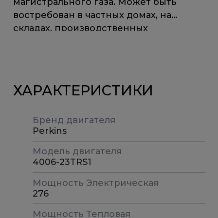
магистрального газа. Может быть
востребован в частных домах, на
складах, производственных
предприятиях и других объектах.
Оборудование обеспечивает
стабильное поступление энергии,
является экологичным, малошумным и
ХАРАКТЕРИСТИКИ
надежным.
Бренд двигателя
Газопоршневые электростанции
Perkins
поставляются как в составе решений
«под ключ», так и отдельно, в виде
Модель двигателя
базовых агрегатов. Специалисты
4006-23TRS1
компании Хайтед помогут выбрать
Мощность Электрическая
оборудование с учетом задач и
276
выделенного бюджета.
Мощность Тепловая