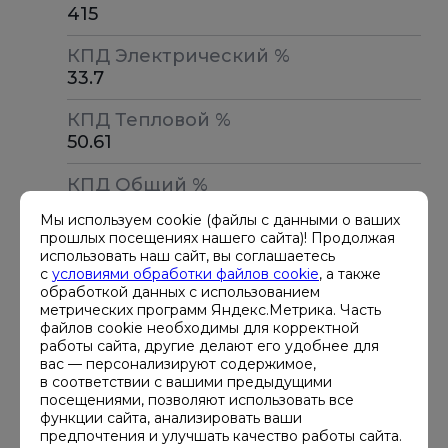
415
КПД Электрический %
33.7
КПД Тепловой %
50.61
КПД Общий %
84.3
Мы используем cookie (файлы с данными о ваших
прошлых посещениях нашего сайта)! Продолжая
использовать наш сайт, вы соглашаетесь
Стандартная гарантия производителей дизель-
с
условиями обработки файлов cookie
, а также
генераторов составляет 12 месяцев или 500
обработкой данных с использованием
моточасов (в случае постоянного режима работы).
метрических программ Яндекс.Метрика. Часть
файлов cookie необходимы для корректной
Вам также доступна возможность продления
работы сайта, другие делают его удобнее для
гарантийной поддержки Хайтед, вплоть до 5 лет.
вас — персонализируют содержимое,
Подобное расширение гарантии рассчитывается
в соответствии с вашими предыдущими
индивидуально, исходя из задач, особенностей
посещениями, позволяют использовать все
эксплуатации и обслуживания генераторной
функции сайта, анализировать ваши
установки.
предпочтения и улучшать качество работы сайта.