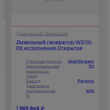
Дизельный генератор
Дизельный генератор WS110-
PX исполнение Открытое
Производитель
WattStream
m
Максимальная
110
0
мощность
(кВА)
Бренд
Perkins
s
двигателя
Напряжение,
400
0
В
1 989 846 ₽