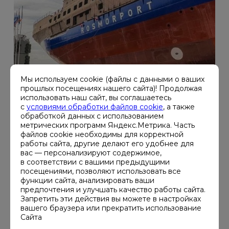
Мы используем cookie (файлы с данными о ваших
прошлых посещениях нашего сайта)! Продолжая
использовать наш сайт, вы соглашаетесь
с
условиями обработки файлов cookie
, а также
обработкой данных с использованием
ЗАЯВКА НА ПОДОБНЫЙ
метрических программ Яндекс.Метрика. Часть
файлов cookie необходимы для корректной
работы сайта, другие делают его удобнее для
ПРОЕКТ
вас — персонализируют содержимое,
в соответствии с вашими предыдущими
посещениями, позволяют использовать все
Удаленный мониторинг систем
функции сайта, анализировать ваши
предпочтения и улучшать качество работы сайта.
электроснабжения распределенных
Запретить эти действия вы можете в настройках
объектов
вашего браузера или прекратить использование
Сайта