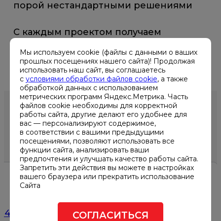
порой нестандартными решениями
С каждым проектом получаем
колоссальный опыт, повышаем свою
Мы используем cookie (файлы с данными о ваших
экспертизу
прошлых посещениях нашего сайта)! Продолжая
использовать наш сайт, вы соглашаетесь
с
условиями обработки файлов cookie
, а также
обработкой данных с использованием
метрических программ Яндекс.Метрика. Часть
файлов cookie необходимы для корректной
работы сайта, другие делают его удобнее для
вас — персонализируют содержимое,
ДРУГИЕ НОВОСТИ
в соответствии с вашими предыдущими
посещениями, позволяют использовать все
функции сайта, анализировать ваши
предпочтения и улучшать качество работы сайта.
Запретить эти действия вы можете в настройках
вашего браузера или прекратить использование
Сайта
11.03.2026
024
Форум DCDE Central Asia 2026
СОГЛАСИТЬСЯ