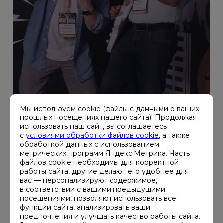
Мы используем cookie (файлы с данными о ваших
прошлых посещениях нашего сайта)! Продолжая
использовать наш сайт, вы соглашаетесь
с
условиями обработки файлов cookie
, а также
обработкой данных с использованием
метрических программ Яндекс.Метрика. Часть
файлов cookie необходимы для корректной
работы сайта, другие делают его удобнее для
вас — персонализируют содержимое,
в соответствии с вашими предыдущими
посещениями, позволяют использовать все
функции сайта, анализировать ваши
предпочтения и улучшать качество работы сайта.