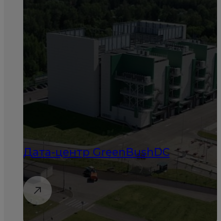
Дата-центр GreenBushDC